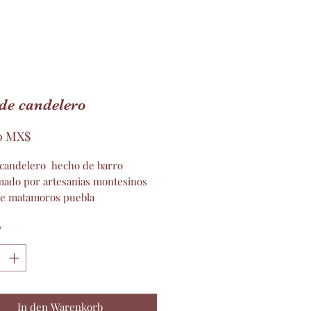
de candelero
Preis
0 MX$
 candelero hecho de barro
mado por artesanias montesinos
de matamoros puebla
de 28cm y 12 de ancho
*
In den Warenkorb