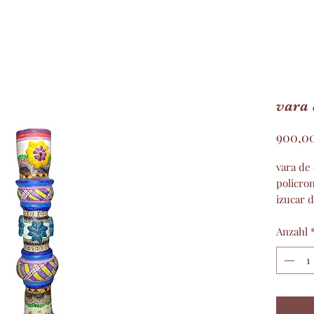
vara 
900,0
vara de
policro
izucar 
artura 
Anzahl