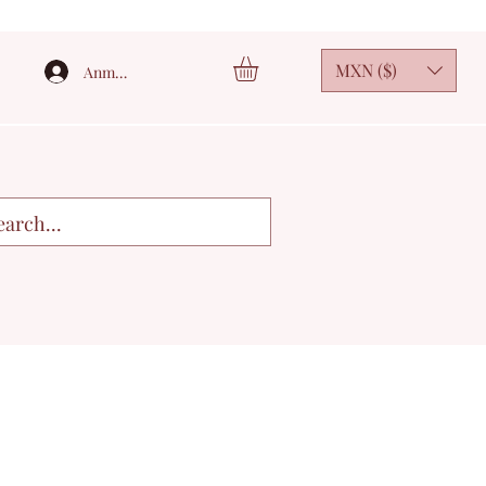
MXN ($)
Anmelden
3