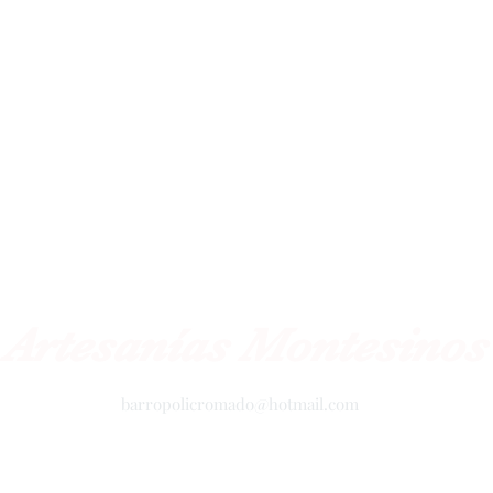
Artesanías Montesinos
barropolicromado@hotmail.com
+52 2434342423