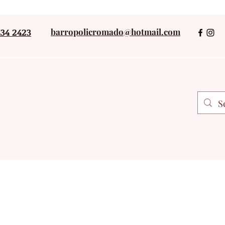
434 2423
barropolicromado@hotmail.com
+52 243434242