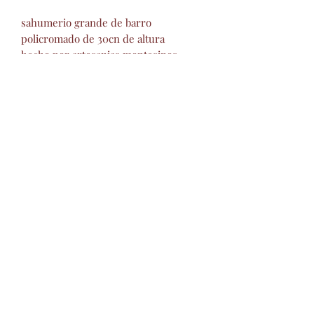
sahumerio grande de barro
policromado de 30cn de altura
hecho por artesanias montesinos
izucar de matamoros puebla
Artesanías Montesinos
barropolicromado@hotmail.com
+52 2434342423
©2026 por Artesanías
Montesinos.