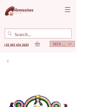
MXN ($)
+52 243 434 2423