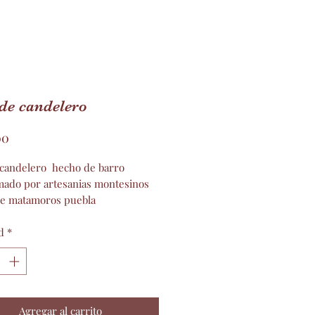
de candelero
Precio
00
 candelero hecho de barro
mado por artesanias montesinos
de matamoros puebla
de 28cm y 12 de ancho
d
*
Agregar al carrito