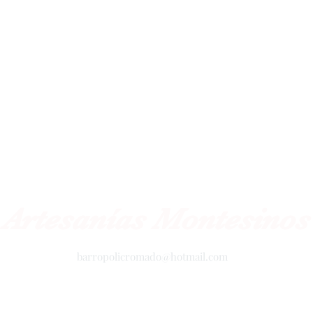
Artesanías Montesinos
barropolicromado@hotmail.com
+52 2434342423