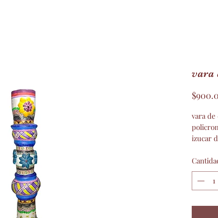
vara 
$900.
vara de
policro
izucar 
artura 
Cantida