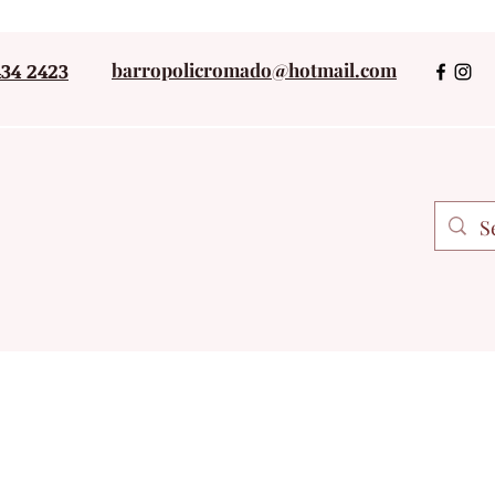
434 2423
barropolicromado@hotmail.com
+52 243434242