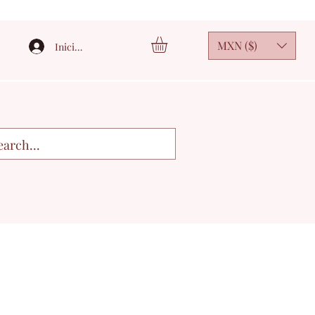
MXN ($)
Iniciar sesión
3