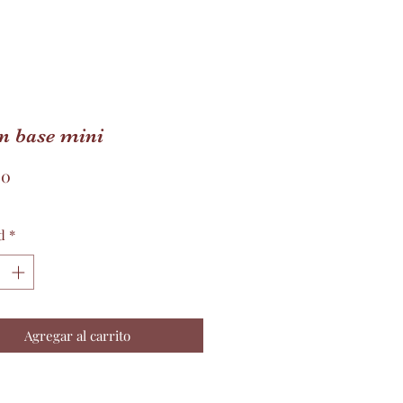
n base mini
Precio
00
d
*
Agregar al carrito