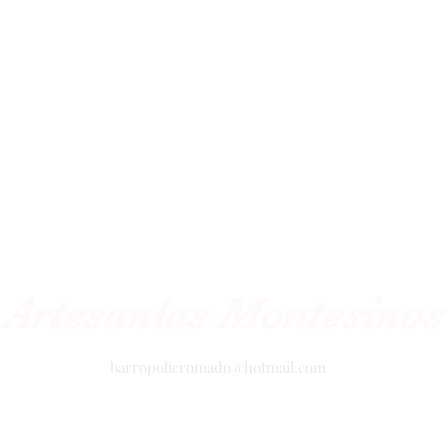
Artesanías Montesinos
barropolicromado@hotmail.com
+52 2434342423