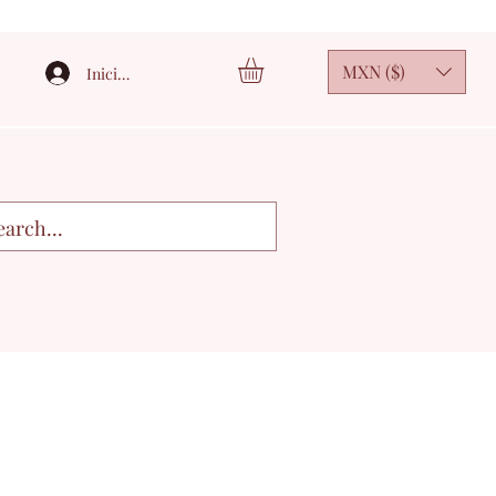
MXN ($)
Iniciar sesión
3