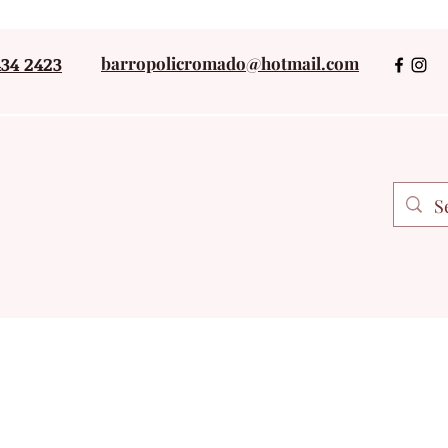
434 2423
barropolicromado@hotmail.com
+52 243434242