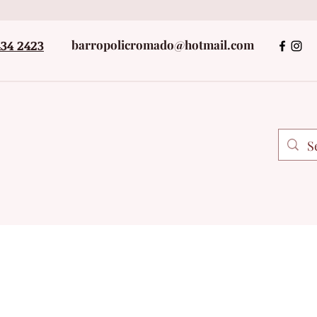
434 2423
barropolicromado@hotmail.com
+52 243434242