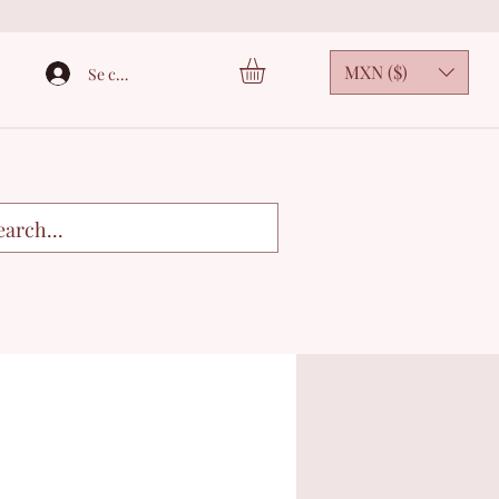
MXN ($)
Se connecter
3