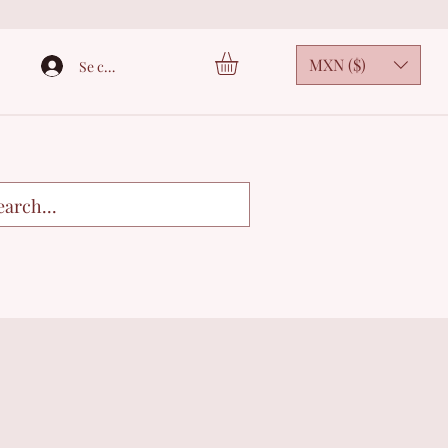
MXN ($)
Se connecter
3