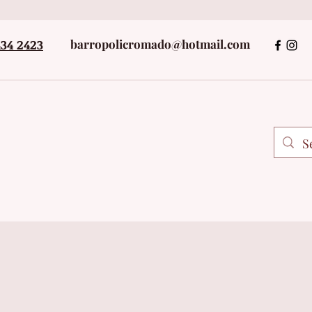
434 2423
barropolicromado@hotmail.com
+52 243434242