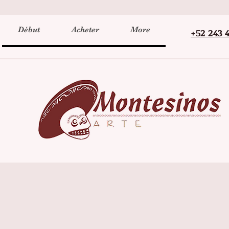
Début
Acheter
More
+52 243 