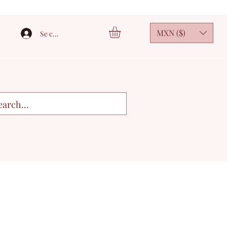
MXN ($)
Se connecter
3