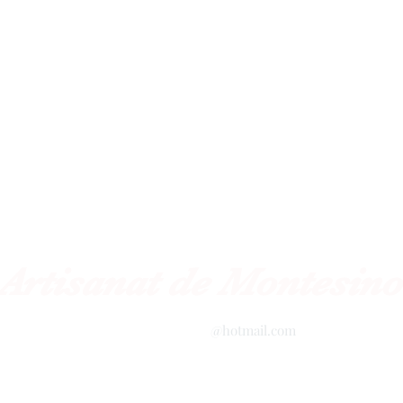
Artisanat de Montesino
barropolicromado
@hotmail.com
+52 2434342423