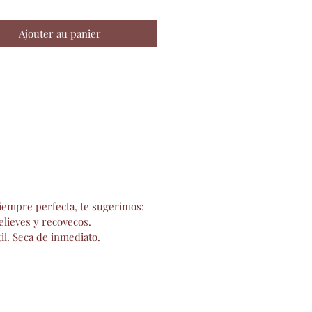
auténtico y colorido
s con materiales naturales y
Ajouter au panier
 ancestrales
tas para coleccionar o regalar
n un detalle artesanal
siempre perfecta, te sugerimos:
elieves y recovecos.
l. Seca de inmediato.