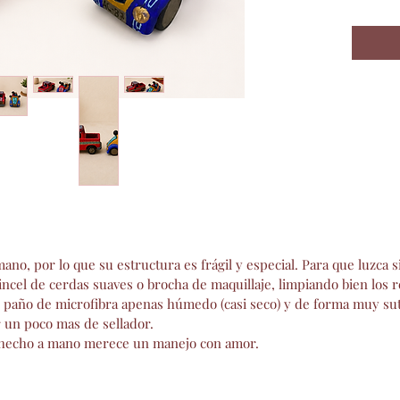
- Toque 
- Hecha
técnicas
- Perfec
- Añade
ano, por lo que su estructura es frágil y especial. Para que luzca 
pincel de cerdas suaves o brocha de maquillaje, limpiando bien los r
n paño de microfibra apenas húmedo (casi seco) y de forma muy suti
r un poco mas de sellador.
te hecho a mano merece un manejo con amor.