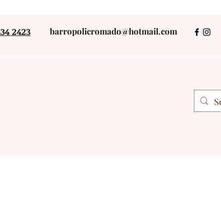
434 2423
barropolicromado@hotmail.com
+52 243434242