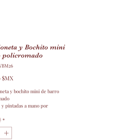
oneta y Bochito mini
o policromado
CYBM26
Prix
0 $MX
neta y bochito mini de barro
mado
s y pintadas a mano por
íasMontesinos
s de tradición
é
*
an la riqueza cultural mexicana
es para decorar tu hogar