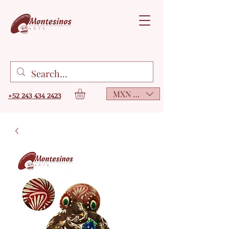
MXN ($)
+52 243 434 2423