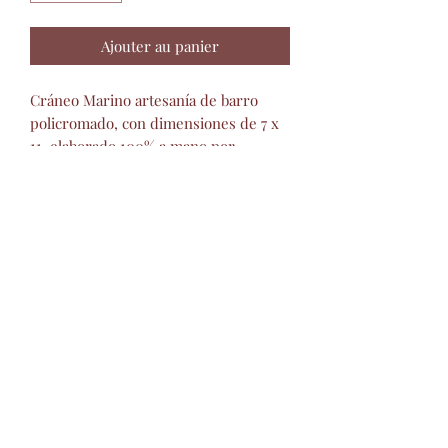
Ajouter au panier
Cráneo Marino artesanía de barro
policromado, con dimensiones de 7 x
11, elaborado 100% a mano por
artesanos mexicanos.
Ideal para decorar cualquier espacio,
brindàndole color, alegrìa y
personalidad.
Artisanat de Montesino
barropolicromado
@hotmail.com
+52 2434342423