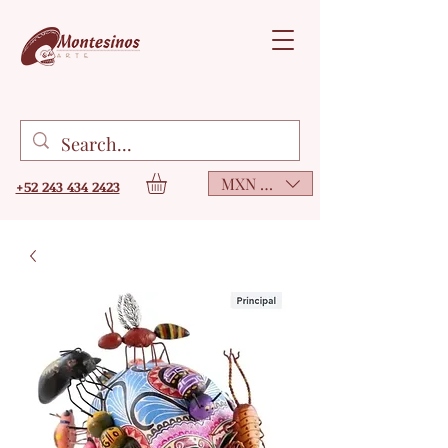
MXN ($)
+52 243 434 2423