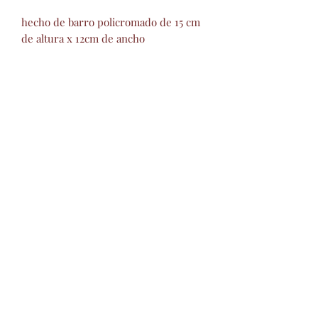
hecho de barro policromado de 15 cm
de altura x 12cm de ancho
Artisanat de Montesino
barropolicromado
@hotmail.com
+52 2434342423
©2019 par Montesinos Artisanat
mexicain.