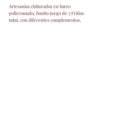
Artesanias elaboradas en barro
policromado, bonito juego de 5 Fridas
mini, con diferentes complementos,
piezas llenas de color, cultura y
tradición.
**NOTA**
: Los colores pueden
variar.
Artisanat de Montesino
barropolicromado
@hotmail.com
+52 2434342423
©2019 par Montesinos Artisanat
mexicain.