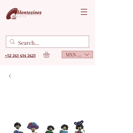
MXN ($)
+52 243 434 2423