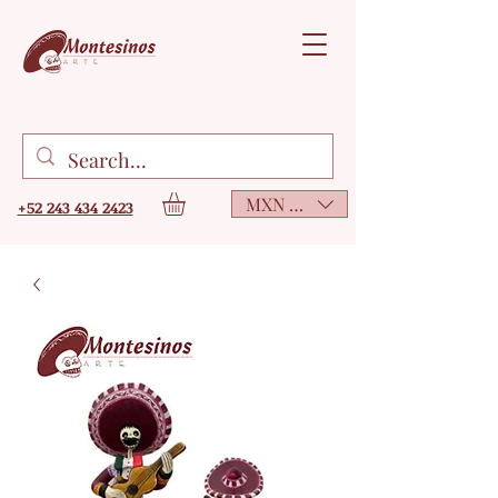
MXN ($)
+52 243 434 2423