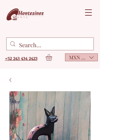
MXN ($)
+52 243 434 2423