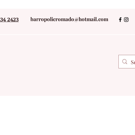
434 2423
barropolicromado@hotmail.com
+52 243434242