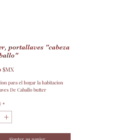
r, portallaves "cabeza
ballo"
Prix
0 $MX
on para el hogar la habitacion
laves De Caballo butter
é
*
Ajouter au panier