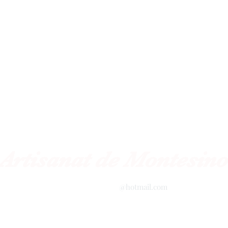
Artisanat de Montesino
barropolicromado
@hotmail.com
+52 2434342423