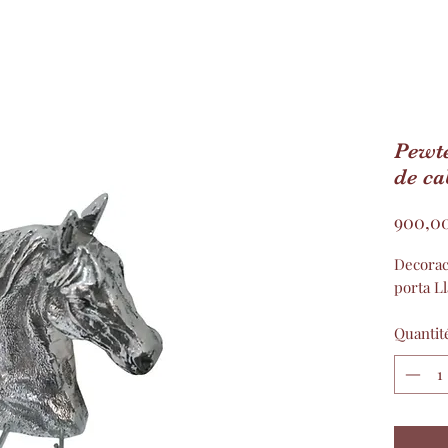
Pewte
de ca
900,0
Decoraci
porta L
Quantit