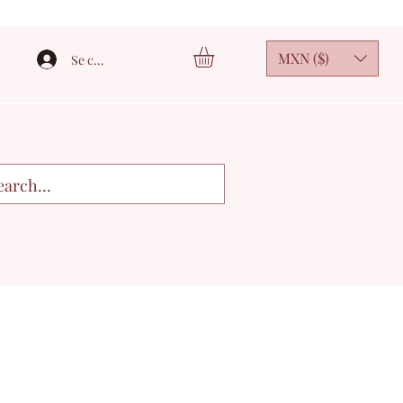
MXN ($)
Se connecter
3